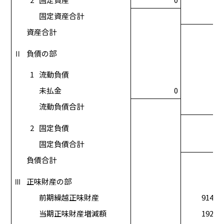
固定資産合計
資産合計
Ⅱ
負債の部
1
流動負債
未払金
0
流動負債合計
2
固定負債
固定負債合計
負債合計
Ⅲ
正味財産の部
前期繰越正味財産
914,9
当期正味財産増減額
192,6