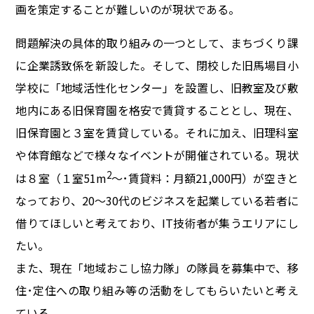
画を策定することが難しいのが現状である。
問題解決の具体的取り組みの一つとして、まちづくり課
に企業誘致係を新設した。そして、閉校した旧馬場目小
学校に「地域活性化センター」を設置し、旧教室及び敷
地内にある旧保育園を格安で賃貸することとし、現在、
旧保育園と３室を賃貸している。それに加え、旧理科室
や体育館などで様々なイベントが開催されている。現状
2
は８室（１室51m
～･賃貸料：月額21,000円）が空きと
なっており、20～30代のビジネスを起業している若者に
借りてほしいと考えており、IT技術者が集うエリアにし
たい。
また、現在「地域おこし協力隊」の隊員を募集中で、移
住･定住への取り組み等の活動をしてもらいたいと考え
ている。